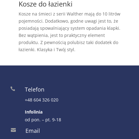
Kosze do łazienki
Kosze na śmieci z serii Walther mają do 10 litrów
pojemności. Dodatkowo, godne uwagi jest to, że
posiadają spowalniający system opadania klapki.
Bez wątpienia, jest to praktyczny element
produktu. Z pewnością polubisz taki dodatek do
łazienki. Klasyka i Twój styl.
Telefon

+48 604 326 020
Infolinia
od pon. – pt. 9-18
Email
