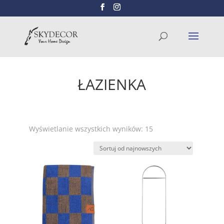
Wyszukiwarka
SZUKAJ
produktów
ŁAZIENKA
Posortowane
Wyświetlanie wszystkich wyników: 15
według
najnowszych