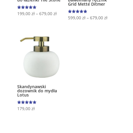
Grid Mette Ditmer
Oceniono
199,00
zł
–
679,00
zł
5.00
Oceniono
599,00
zł
–
679,00
zł
na 5
5.00
na 5
Skandynawski
dozownik do mydła
Lotus
Oceniono
179,00
zł
5.00
na 5