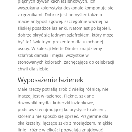
pięknych dywanikach łazienkowych. Ich
wyszukana kolorystyka doskonale komponuje się
z ręcznikami. Dobrze jest pomyśleć także o
macie antypoślizgowej, szczególnie ważnej na
śliskiej posadzce łazienki. Natomiast po kąpieli,
dobrze okryć się ładnym szlafrokiem, który może
być też świetnym prezentem dla ukochanej
osoby. W kolekcji Mette Dimter znajdziemy
szlafrok damski i męski, wszystkie w
stonowanych kolorach, zachęcające do celebracji
chwil dla siebie.
Wyposażenie łazienek
Małe rzeczy potrafią zrobić wielką różnicę, nie
inaczej jest w łazience. Piękne, szklane
dozowniki mydła, kubeczki łazienkowe,
podstawki w ujmującej kolorystyce to akcent,
któremu nie sposób się oprzeć. Przyjemne dla
oka kształty, łączące szkło z mosiądzem, miękkie
linie i różne wielkości pozwalają znajdować