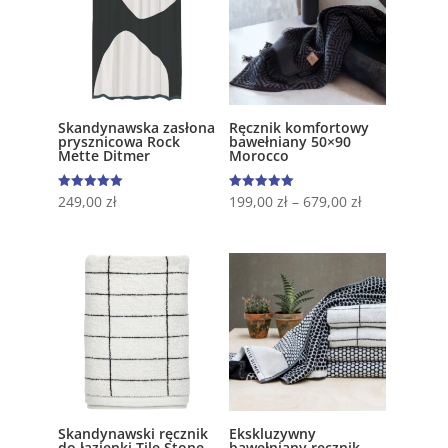
Skandynawska zasłona
Ręcznik komfortowy
prysznicowa Rock
bawełniany 50×90
Mette Ditmer
Morocco
Oceniono
Oceniono
249,00
zł
199,00
zł
–
679,00
zł
5.00
5.00
na 5
na 5
Skandynawski ręcznik
Ekskluzywny
do łazienki Tile Stone
bawełniany ręcznik