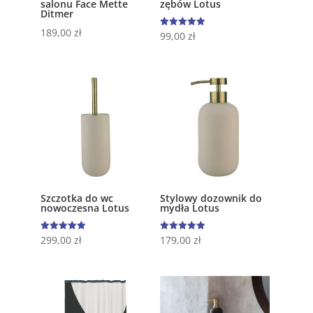
salonu Face Mette
zębów Lotus
Ditmer
189,00
zł
Oceniono
99,00
zł
5.00
na 5
Szczotka do wc
Stylowy dozownik do
nowoczesna Lotus
mydła Lotus
Oceniono
Oceniono
299,00
zł
179,00
zł
5.00
5.00
na 5
na 5