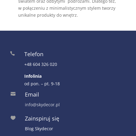
światem oraz odbytymi podróżami. Dlatego też,
w połączeniu z minimalistycznym stylem tworzy
unikalne produkty do wnętrz.
Telefon

+48 604 326 020
Infolinia
od pon. – pt. 9-18
Email

info@skydecor.pl
Zainspiruj się

Blog Skydecor