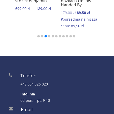
stożek Benjamin
nóżkach UP low
kom
Handed By
baw
699,00
zł
–
1189,00
zł
Mor
Pierwotna
Aktualna
179,00
zł
89,50
zł
199
cena
cena
Poprzednia najniższa
wynosiła:
wynosi:
cena:
89,50
zł
.
179,00 zł.
89,50 zł.
Telefon

+48 604 326 020
Infolinia
od pon. – pt. 9-18
Email
