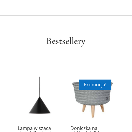
Bestsellery
Promocja!
ik
Lampa wisząca
Doniczka na
Ręc
5.00
5.00