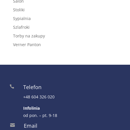
Salon
Stoliki
Sypialnia
Szlafroki
Torby na zakupy
Verner Panton
Telefon

+48 604 326 020
Infolinia
od pon. – pt. 9-18
Email
