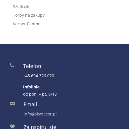
Szlafroki
Torby na zakupy
Verner Panton
Telefon

+48 604 326 020
Infolinia
od pon. – pt. 9-18
Email

info@skydecor.pl
Zainspiruj się
