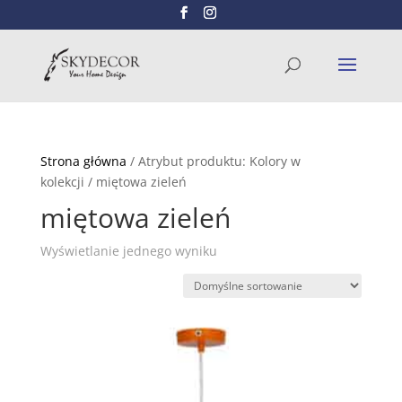
Wyszukiwarka
SZUKAJ
produktów
Strona główna
/ Atrybut produktu: Kolory w
kolekcji / miętowa zieleń
miętowa zieleń
Wyświetlanie jednego wyniku