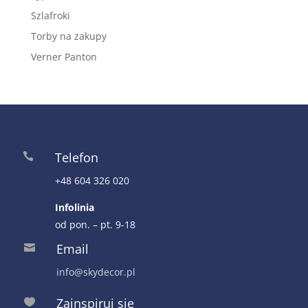
Szlafroki
Torby na zakupy
Verner Panton
Telefon

+48 604 326 020
Infolinia
od pon. – pt. 9-18
Email

info@skydecor.pl
Zainspiruj się
