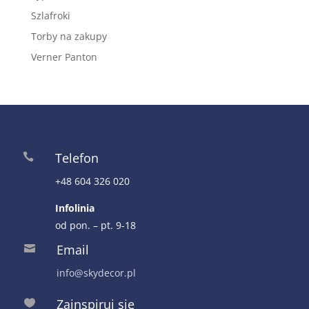
Szlafroki
Torby na zakupy
Verner Panton
Telefon

+48 604 326 020
Infolinia
od pon. – pt. 9-18
Email

info@skydecor.pl
Zainspiruj się
