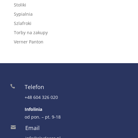
Stoliki
Sypialnia
Szlafroki
Torby na zakupy
Verner Panton
Telefon

+48 604 326 020
Infolinia
od pon. – pt. 9-18
Email
