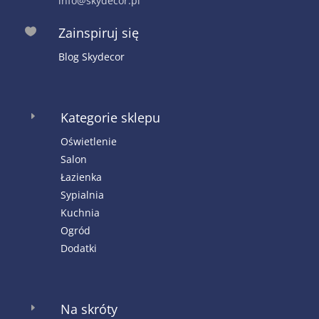
info@skydecor.pl
Zainspiruj się

Blog Skydecor
Kategorie sklepu
E
Oświetlenie
Salon
Łazienka
Sypialnia
Kuchnia
Ogród
Dodatki
Na skróty
E