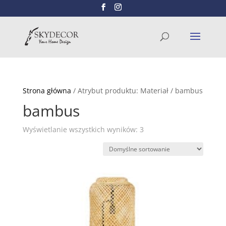
Wyszukiwarka
SZUKAJ
produktów
Strona główna
/ Atrybut produktu: Materiał / bambus
bambus
Wyświetlanie wszystkich wyników: 3