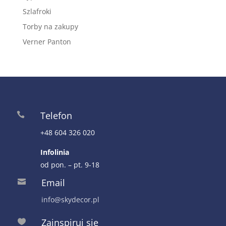
Szlafroki
Torby na zakupy
Verner Panton
Telefon

+48 604 326 020
Infolinia
od pon. – pt. 9-18
Email

info@skydecor.pl
Zainspiruj się
