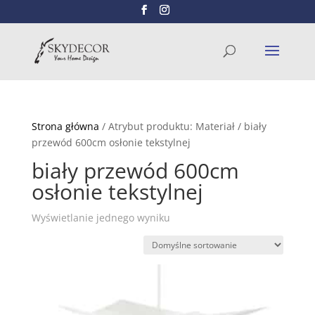
Wyszukiwarka
SZUKAJ
produktów
Strona główna
/ Atrybut produktu: Materiał / biały
przewód 600cm osłonie tekstylnej
biały przewód 600cm
osłonie tekstylnej
Wyświetlanie jednego wyniku