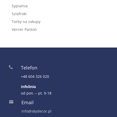
Sypialnia
Szlafroki
Torby na zakupy
Verner Panton
Telefon

+48 604 326 020
Infolinia
od pon. – pt. 9-18
Email

info@skydecor.pl