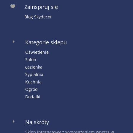
Zainspiruj się

Blog Skydecor
Kategorie sklepu
E
Oświetlenie
Salon
Łazienka
Sypialnia
Kuchnia
Ogród
Dodatki
Na skróty
E
Sklep internetowy z wyposażeniem wnętrz w