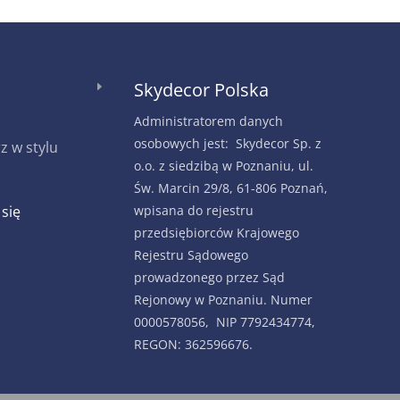
Skydecor Polska
E
Administratorem danych
osobowych jest: Skydecor Sp. z
 w stylu
o.o. z siedzibą w Poznaniu, ul.
Św. Marcin 29/8, 61-806 Poznań,
 się
wpisana do rejestru
przedsiębiorców Krajowego
Rejestru Sądowego
prowadzonego przez Sąd
Rejonowy w Poznaniu. Numer
0000578056, NIP 7792434774,
REGON: 362596676.