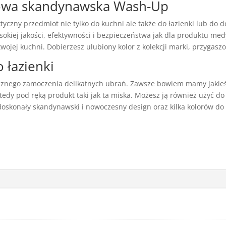
nowa skandynawska Wash-Up
yczny przedmiot nie tylko do kuchni ale także do łazienki lub do d
ysokiej jakości, efektywności i bezpieczeństwa jak dla produktu m
ojej kuchni. Dobierzesz ulubiony kolor z kolekcji marki, przygasz
 łazienki
ręcznego zamoczenia delikatnych ubrań. Zawsze bowiem mamy jakieś
dy pod ręką produkt taki jak ta miska. Możesz ją również użyć do 
 doskonały skandynawski i nowoczesny design oraz kilka kolorów do