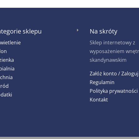
tegorie sklepu
Na skróty
E
wietlenie
Sklep internetowy z
lon
wyposażeniem wnętrz
zienka
skandynawskim
pialnia
Załóż konto / Zaloguj
chnia
Regulamin
ród
Polityka prywatności
datki
Kontakt