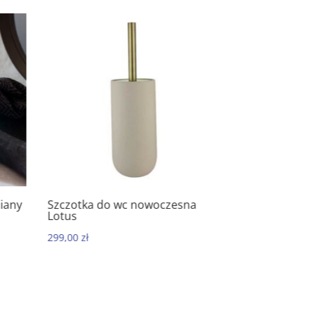
any
Szczotka do wc nowoczesna
Kubek łazienk
5.00
5.00
Lotus
Lotus
299,00
zł
99,00
zł