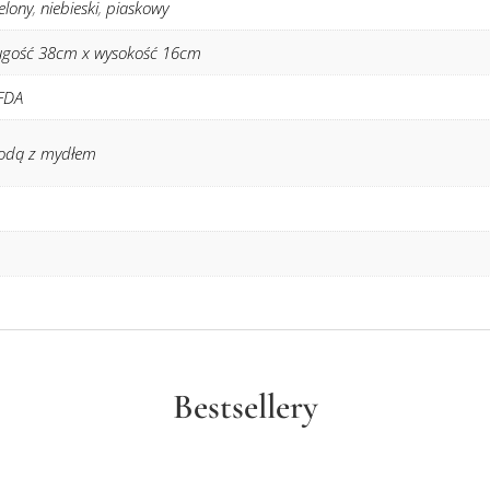
ielony
,
niebieski
,
piaskowy
ugość 38cm x wysokość 16cm
 FDA
wodą z mydłem
Bestsellery