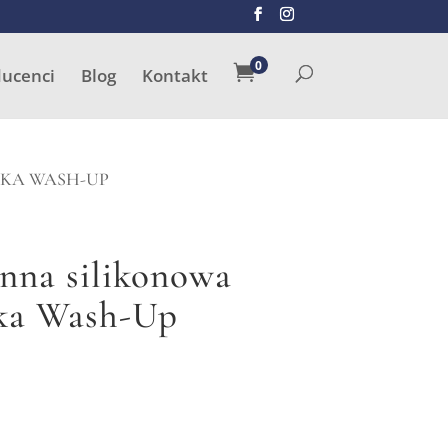
SZUKAJ
0

ducenci
Blog
Kontakt
SKA WASH-UP
nna silikonowa
ka Wash-Up