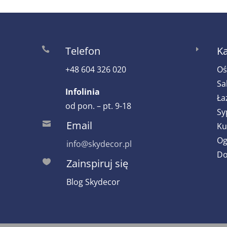
Telefon
Ka

E
+48 604 326 020
Oś
Sa
Infolinia
Ła
od pon. – pt. 9-18
Sy
Email

Ku
Og
info@skydecor.pl
Do
Zainspiruj się

Blog Skydecor