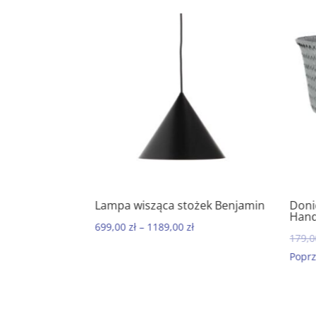
o mydła
Lampa wisząca stożek Benjamin
Donic
5.00
Hande
699,00
zł
–
1189,00
zł
179,0
Poprze