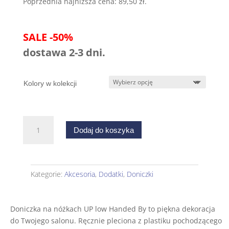
Poprzednia najniższa cena:
89,50
zł
.
179,00 zł.
89,50 zł.
SALE -50%
dostawa 2-3 dni.
Kolory w kolekcji
ilość
Dodaj do koszyka
Doniczka
na
nóżkach
UP
Kategorie:
Akcesoria
,
Dodatki
,
Doniczki
low
Handed
By
Doniczka na nóżkach UP low Handed By to piękna dekoracja
do Twojego salonu. Ręcznie pleciona z plastiku pochodzącego