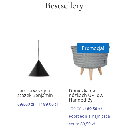
Bestsellery
Promocja!
ąca
Doniczka na
Ręcznik
5.00
5.00
amin
nóżkach UP low
komfortowy
Handed By
bawełniany 50×90
89,00
zł
Morocco
Pierwotna
Aktualna
179,00
zł
89,50
zł
199,00
zł
–
679,00
zł
cena
cena
Poprzednia najniższa
wynosiła:
wynosi:
cena:
89,50
zł
.