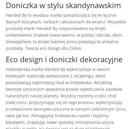
Doniczka w stylu skandynawskim
Handed By to wiodąca marka specjalizująca się w ręcznie
tkanych koszykach, torbach i akcesoriach do wnętrz. Wszystkie
produkty marki Handed By rozpoznawalne są dzięki
unikatowemu znakowi towarowemu, w postaci odcisku dłoni.
Niewątpliwie, to dzięki ludzkiej pracy powstają te unikalne
produkty. Tworzy eco design dla Ciebie.
Eco design i doniczki dekoracyjne
Holenderska marka Handed By wykorzystuje w swoich
kolekcjach materiały wytworzone z recyklingu, które
pozostawiają najmniejszy ślad w środowisku. Recykling
tworzyw sztucznych spowalnia proces wykończenia zasobów
naturalnych naszej planety. Wszyscy możemy zrobić choć
małą rzecz, przyczyniając się do tego procesu, wykorzystując
przetworzone tworzywa sztuczne w naszym codziennym życiu,
takie jak ten. Pomagajmy środowisku razem i bądźmy
kreatywni, znajdując nowe sposoby zmniejszenia użycia
plastiku w ogóle. Na świecie jest za dużo plastikowych