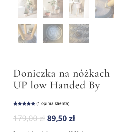
Doniczka na nóżkach
UP low Handed By
(
1
opinia klienta)
Oceniony
5.00
na 5
Pierwotna
Aktualna
179,00
zł
89,50
zł
na
cena
cena
podstawie
oceny
wynosiła:
wynosi:
klienta