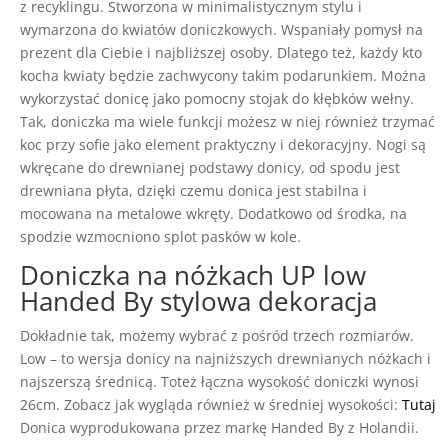
z recyklingu. Stworzona w minimalistycznym stylu i
wymarzona do kwiatów doniczkowych. Wspaniały pomysł na
prezent dla Ciebie i najbliższej osoby. Dlatego też, każdy kto
kocha kwiaty będzie zachwycony takim podarunkiem. Można
wykorzystać donicę jako pomocny stojak do kłębków wełny.
Tak, doniczka ma wiele funkcji możesz w niej również trzymać
koc przy sofie jako element praktyczny i dekoracyjny. Nogi są
wkręcane do drewnianej podstawy donicy, od spodu jest
drewniana płyta, dzięki czemu donica jest stabilna i
mocowana na metalowe wkręty. Dodatkowo od środka, na
spodzie wzmocniono splot pasków w kole.
Doniczka na nóżkach UP low
Handed By stylowa dekoracja
Dokładnie tak, możemy wybrać z pośród trzech rozmiarów.
Low – to wersja donicy na najniższych drewnianych nóżkach i
najszerszą średnicą. Toteż łączna wysokość doniczki wynosi
26cm. Zobacz jak wygląda również w średniej wysokości:
Tutaj
Donica wyprodukowana przez markę Handed By z Holandii.