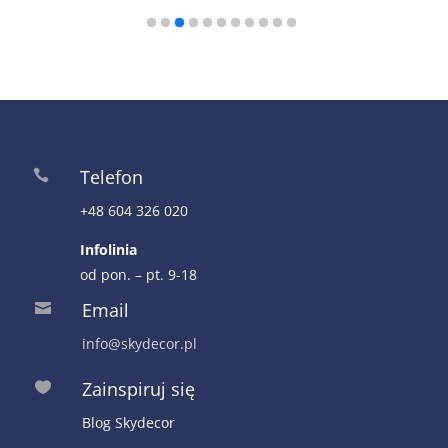
179,00 zł.
89,50 zł.
Telefon

+48 604 326 020
Infolinia
od pon. – pt. 9-18
Email

info@skydecor.pl
Zainspiruj się

Blog Skydecor