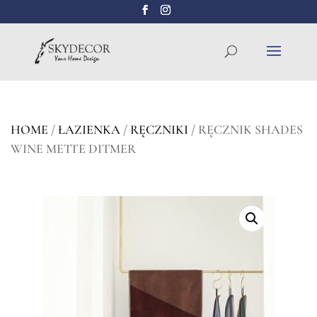
Wyszukiwarka
SZUKAJ
produktów
HOME
/
ŁAZIENKA
/
RĘCZNIKI
/ RĘCZNIK SHADES
WINE METTE DITMER