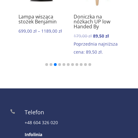
ik
Lampa wisząca
Doniczka na
Ręc
5.00
5.00
stożek Benjamin
nóżkach UP low
kom
Handed By
baw
699,00
zł
–
1189,00
zł
Mor
Pierwotna
Aktualna
179,00
zł
89,50
zł
199
cena
cena
Poprzednia najniższa
wynosiła:
wynosi:
cena:
89,50
zł
.
179,00 zł.
89,50 zł.
Telefon

+48 604 326 020
Infolinia