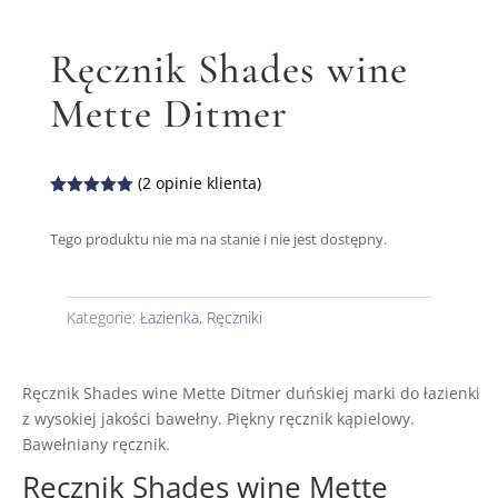
Ręcznik Shades wine
Mette Ditmer
(
2
opinie klienta)
Oceniony
5.00
na 5
Tego produktu nie ma na stanie i nie jest dostępny.
na
podstawie
ocen
klientów
Kategorie:
Łazienka
,
Ręczniki
Ręcznik Shades wine Mette Ditmer duńskiej marki do łazienki
z wysokiej jakości bawełny. Piękny ręcznik kąpielowy.
Bawełniany ręcznik.
Ręcznik Shades wine Mette