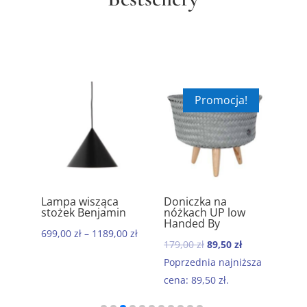
Promocja!
ik
Lampa wisząca
Doniczka na
Ręc
5.00
5.00
stożek Benjamin
nóżkach UP low
kom
Handed By
baw
699,00
zł
–
1189,00
zł
Mor
Pierwotna
Aktualna
179,00
zł
89,50
zł
199
cena
cena
Poprzednia najniższa
wynosiła:
wynosi:
cena:
89,50
zł
.
179,00 zł.
89,50 zł.