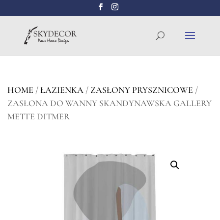
Wyszukiwarka
SZUKAJ
produktów
HOME
/
ŁAZIENKA
/
ZASŁONY PRYSZNICOWE
/
ZASŁONA DO WANNY SKANDYNAWSKA GALLERY
METTE DITMER