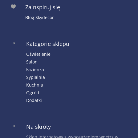
Zainspiruj się

Blog Skydecor
Kategorie sklepu
E
Oświetlenie
Salon
Łazienka
Sypialnia
Kuchnia
Ogród
Dodatki
Na skróty
E
Sklep internetowy z wyposażeniem wnętrz w