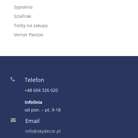
Sypialnia
Szlafroki
Torby na zakupy
Verner Panton
Telefon

+48 604 326 020
Infolinia
od pon. – pt. 9-18
Email

info@skydecor.pl