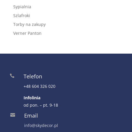
Sypialnia
Szlafroki
Torby na zakupy
Verner Panton
Telefon

+48 604 326 020
Infolinia
od pon. – pt. 9-18
Email

info@skydecor.pl