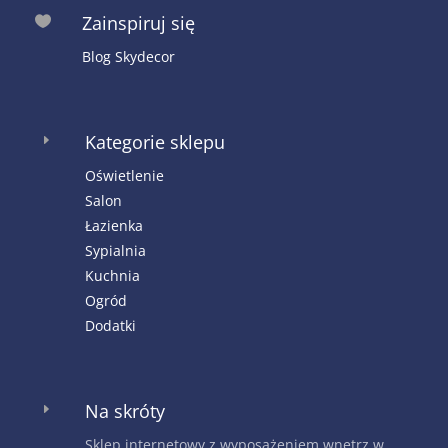
Zainspiruj się

Blog Skydecor
Kategorie sklepu
E
Oświetlenie
Salon
Łazienka
Sypialnia
Kuchnia
Ogród
Dodatki
Na skróty
E
Sklep internetowy z wyposażeniem wnętrz w