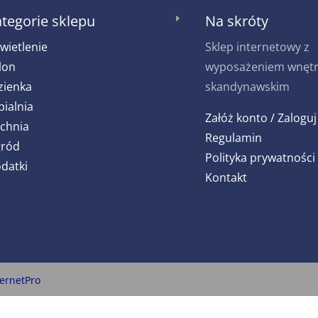
tegorie sklepu
Na skróty
E
wietlenie
Sklep internetowy z
lon
wyposażeniem wnętrz
zienka
skandynawskim
pialnia
Załóż konto / Zaloguj
chnia
Regulamin
ród
Polityka prywatności
datki
Kontakt
ternetPro