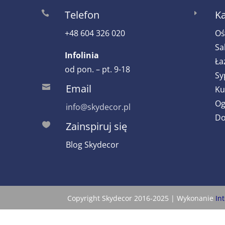
Telefon
Ka

E
+48 604 326 020
Oś
Sa
Infolinia
Ła
od pon. – pt. 9-18
Sy
Email

Ku
Og
info@skydecor.pl
Do
Zainspiruj się

Blog Skydecor
Copyright Skydecor 2016-2025 | Wykonanie
In