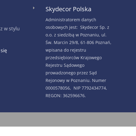
Skydecor Polska
E
Administratorem danych
osobowych jest: Skydecor Sp. z
 w stylu
o.o. z siedzibą w Poznaniu, ul.
Św. Marcin 29/8, 61-806 Poznań,
 się
wpisana do rejestru
przedsiębiorców Krajowego
Rejestru Sądowego
prowadzonego przez Sąd
Rejonowy w Poznaniu. Numer
0000578056, NIP 7792434774,
REGON: 362596676.