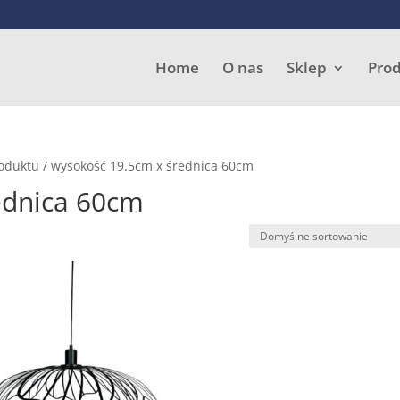
Wyszukiwarka
produktów
Home
O nas
Sklep
Pro
roduktu / wysokość 19.5cm x średnica 60cm
ednica 60cm