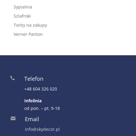
Sypialnia
Szlafroki
Torby na zakupy
Verner Panton
Telefon

+48 604 326 020
Infolinia
od pon. – pt. 9-18
Email

info@skydecor.pl