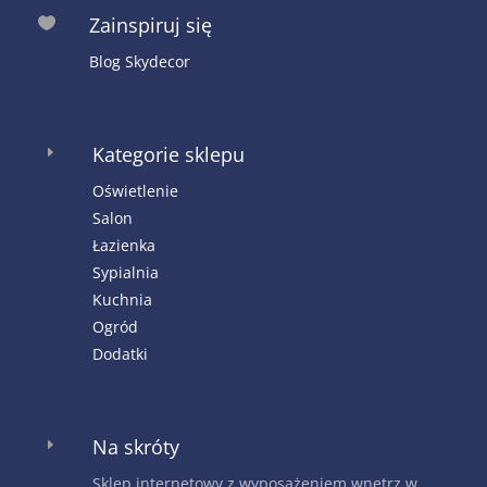
Zainspiruj się

Blog Skydecor
Kategorie sklepu
E
Oświetlenie
Salon
Łazienka
Sypialnia
Kuchnia
Ogród
Dodatki
Na skróty
E
Sklep internetowy z wyposażeniem wnętrz w