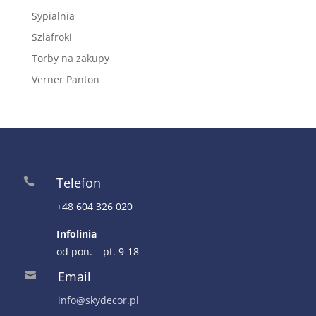
Sypialnia
Szlafroki
Torby na zakupy
Verner Panton
Telefon

+48 604 326 020
Infolinia
od pon. – pt. 9-18
Email

info@skydecor.pl