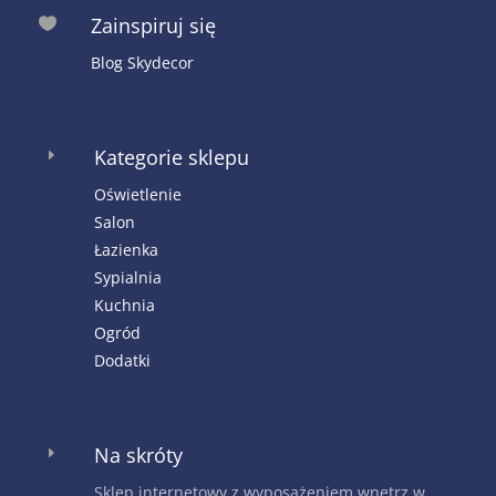
Zainspiruj się

Blog Skydecor
Kategorie sklepu
E
Oświetlenie
Salon
Łazienka
Sypialnia
Kuchnia
Ogród
Dodatki
Na skróty
E
Sklep internetowy z wyposażeniem wnętrz w