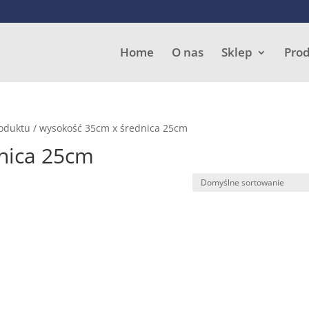
Wyszukiwarka
produktów
Home
O nas
Sklep
Pro
roduktu / wysokość 35cm x średnica 25cm
nica 25cm