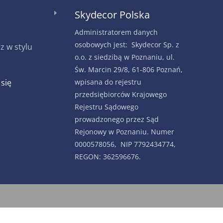
Skydecor Polska
E
Administratorem danych
osobowych jest: Skydecor Sp. z
 w stylu
o.o. z siedzibą w Poznaniu, ul.
Św. Marcin 29/8, 61-806 Poznań,
 się
wpisana do rejestru
przedsiębiorców Krajowego
Rejestru Sądowego
prowadzonego przez Sąd
Rejonowy w Poznaniu. Numer
0000578056, NIP 7792434774,
REGON: 362596676.