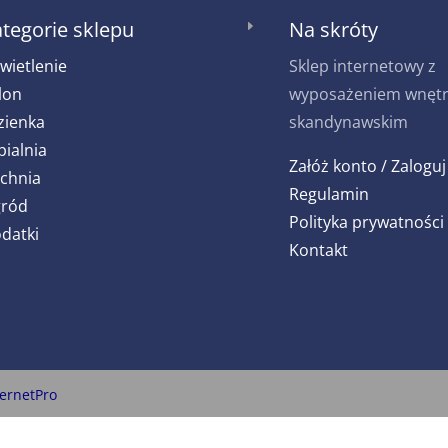
tegorie sklepu
Na skróty
E
wietlenie
Sklep internetowy z
lon
wyposażeniem wnętrz
zienka
skandynawskim
pialnia
Załóż konto / Zaloguj
chnia
Regulamin
ród
Polityka prywatności
datki
Kontakt
ternetPro