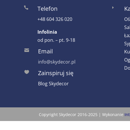
Telefon
Ka

E
+48 604 326 020
Oś
Sa
Infolinia
Ła
od pon. – pt. 9-18
Sy
Email

Ku
Og
info@skydecor.pl
Do
Zainspiruj się

Blog Skydecor
Copyright Skydecor 2016-2025 | Wykonanie
In