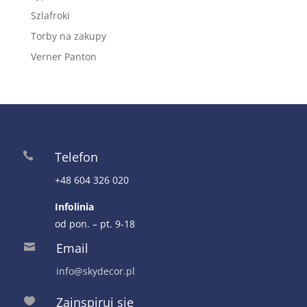
Szlafroki
Torby na zakupy
Verner Panton
Telefon

+48 604 326 020
Infolinia
od pon. – pt. 9-18
Email

info@skydecor.pl
Zainspiruj się
