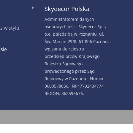
Skydecor Polska
E
Administratorem danych
osobowych jest: Skydecor Sp. z
 w stylu
o.o. z siedzibą w Poznaniu, ul.
Św. Marcin 29/8, 61-806 Poznań,
 się
wpisana do rejestru
przedsiębiorców Krajowego
Rejestru Sądowego
prowadzonego przez Sąd
Rejonowy w Poznaniu. Numer
0000578056, NIP 7792434774,
REGON: 362596676.