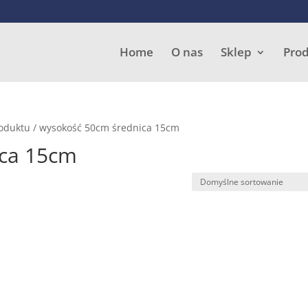
Wyszukiwarka
produktów
Home
O nas
Sklep
Pro
roduktu / wysokość 50cm średnica 15cm
ica 15cm