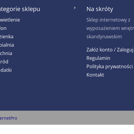
tegorie sklepu
Na skróty
E
wietlenie
Sklep internetowy z
lon
wyposażeniem wnętrz
zienka
skandynawskim
pialnia
Załóż konto / Zaloguj
chnia
Regulamin
ród
Polityka prywatności
datki
Kontakt
ternetPro