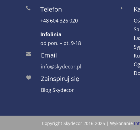
Telefon
Ka

E
+48 604 326 020
Oś
Sa
Infolinia
Ła
od pon. – pt. 9-18
Sy
Email

Ku
Og
info@skydecor.pl
Do
Zainspiruj się

Blog Skydecor
Copyright Skydecor 2016-2025 | Wykonanie
In