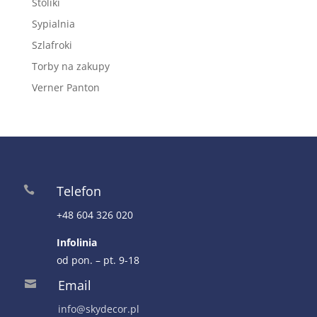
Stoliki
Sypialnia
Szlafroki
Torby na zakupy
Verner Panton
Telefon

+48 604 326 020
Infolinia
od pon. – pt. 9-18
Email

info@skydecor.pl