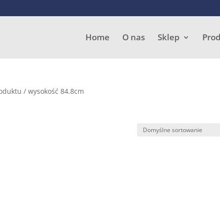
Wyszukiwarka
produktów
Home
O nas
Sklep
Pro
roduktu / wysokość 84.8cm