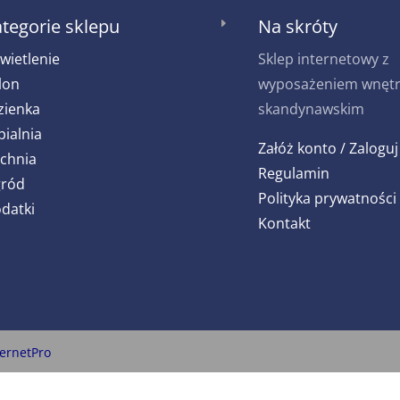
tegorie sklepu
Na skróty
E
wietlenie
Sklep internetowy z
lon
wyposażeniem wnętrz
zienka
skandynawskim
pialnia
Załóż konto / Zaloguj
chnia
Regulamin
ród
Polityka prywatności
datki
Kontakt
ternetPro