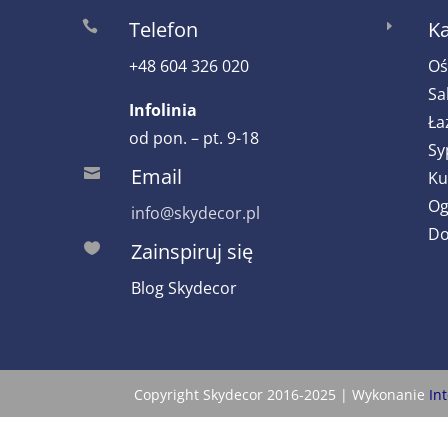
Telefon
Ka

E
+48 604 326 020
Oś
Sa
Infolinia
Ła
od pon. – pt. 9-18
Sy
Email

Ku
Og
info@skydecor.pl
Do
Zainspiruj się

Blog Skydecor
Copyright Skydecor 2016-2025 | Wykonanie
In