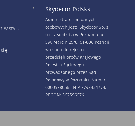
Skydecor Polska
E
Administratorem danych
osobowych jest: Skydecor Sp. z
 w stylu
o.o. z siedzibą w Poznaniu, ul.
Św. Marcin 29/8, 61-806 Poznań,
 się
wpisana do rejestru
przedsiębiorców Krajowego
Rejestru Sądowego
prowadzonego przez Sąd
Rejonowy w Poznaniu. Numer
0000578056, NIP 7792434774,
REGON: 362596676.