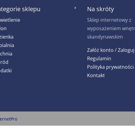
tegorie sklepu
Na skróty
E
wietlenie
Sklep internetowy z
lon
wyposażeniem wnętrz
zienka
skandynawskim
pialnia
Załóż konto / Zaloguj
chnia
Regulamin
ród
Polityka prywatności
datki
Kontakt
ternetPro