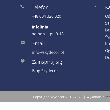
Telefon
Ka

E
+48 604 326 020
Oś
Sa
Infolinia
Ła
od pon. – pt. 9-18
Sy
Email

Ku
Og
info@skydecor.pl
Do
Zainspiruj się

Blog Skydecor
Copyright Skydecor 2016-2025 | Wykonanie
In