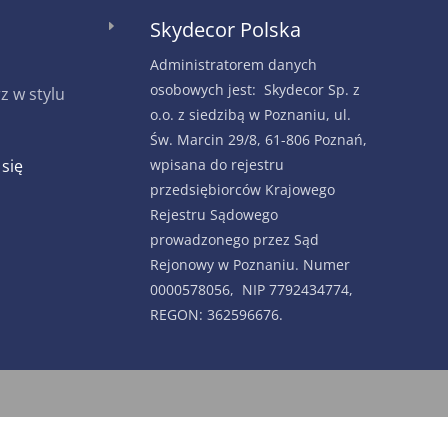
Skydecor Polska
E
Administratorem danych
osobowych jest: Skydecor Sp. z
 w stylu
o.o. z siedzibą w Poznaniu, ul.
Św. Marcin 29/8, 61-806 Poznań,
 się
wpisana do rejestru
przedsiębiorców Krajowego
Rejestru Sądowego
prowadzonego przez Sąd
Rejonowy w Poznaniu. Numer
0000578056, NIP 7792434774,
REGON: 362596676.