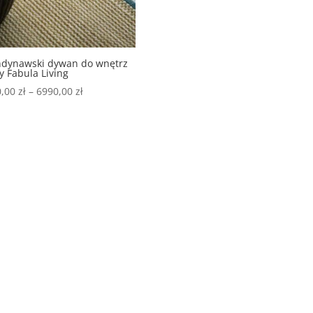
ndynawski dywan do wnętrz
y Fabula Living
0,00
zł
–
6990,00
zł