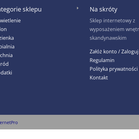
tegorie sklepu
Na skróty
E
wietlenie
Sklep internetowy z
lon
wyposażeniem wnętrz
zienka
skandynawskim
pialnia
Załóż konto / Zaloguj
chnia
Regulamin
ród
Polityka prywatności
datki
Kontakt
ternetPro