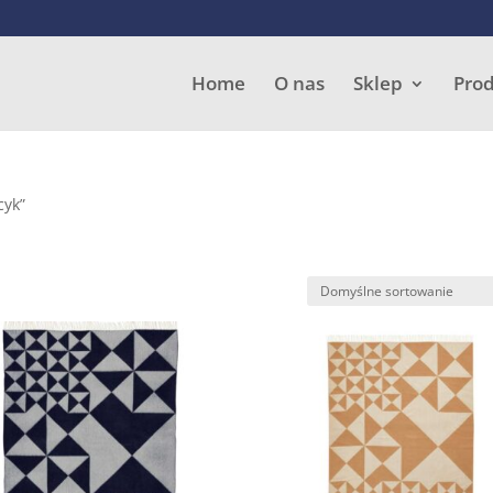
Wyszukiwarka
produktów
Home
O nas
Sklep
Pro
cyk”