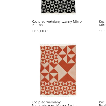
Koc pled wełniany czarny Mirror
Koc 
Panton
Mirr
1199,00
zł
119
Koc pled wełniany
Koc 
Pomarańczowy Mirror Panton
Pan