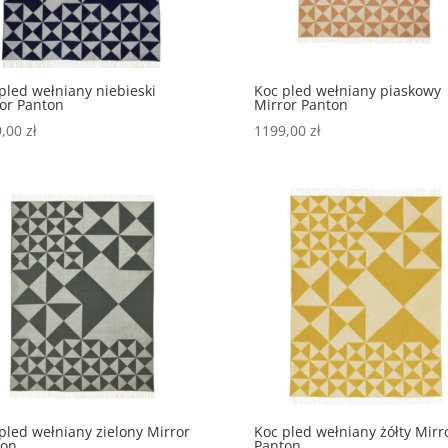
pled wełniany niebieski
Koc pled wełniany piaskowy
or Panton
Mirror Panton
9,00
zł
1199,00
zł
pled wełniany zielony Mirror
Koc pled wełniany żółty Mirr
ton
Panton