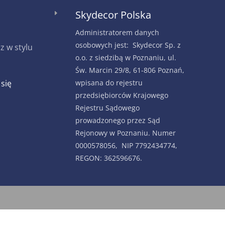
Skydecor Polska
E
Administratorem danych
osobowych jest: Skydecor Sp. z
 w stylu
o.o. z siedzibą w Poznaniu, ul.
Św. Marcin 29/8, 61-806 Poznań,
 się
wpisana do rejestru
przedsiębiorców Krajowego
Rejestru Sądowego
prowadzonego przez Sąd
Rejonowy w Poznaniu. Numer
0000578056, NIP 7792434774,
REGON: 362596676.