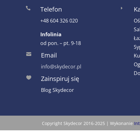
Telefon
Ka

E
+48 604 326 020
Oś
Sa
Infolinia
Ła
od pon. – pt. 9-18
Sy
Email

Ku
Og
info@skydecor.pl
Do
Zainspiruj się

Blog Skydecor
Copyright Skydecor 2016-2025 | Wykonanie
In