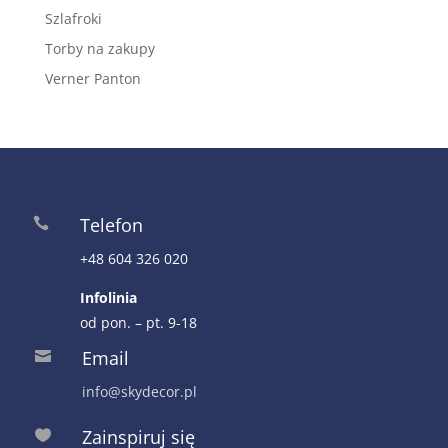
Szlafroki
Torby na zakupy
Verner Panton
Telefon

+48 604 326 020
Infolinia
od pon. – pt. 9-18
Email

info@skydecor.pl
Zainspiruj się
