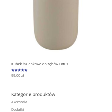
Kubek łazienkowe do zębów Lotus
99,00
zł
Oceniono
5.00
na 5
Kategorie produktów
Akcesoria
Dodatki