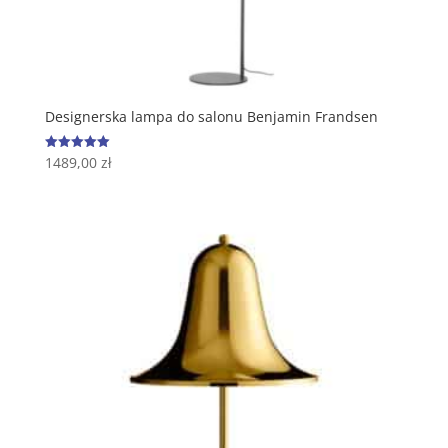
Designerska lampa do salonu Benjamin Frandsen
1489,00
zł
Oceniono
5.00
na 5