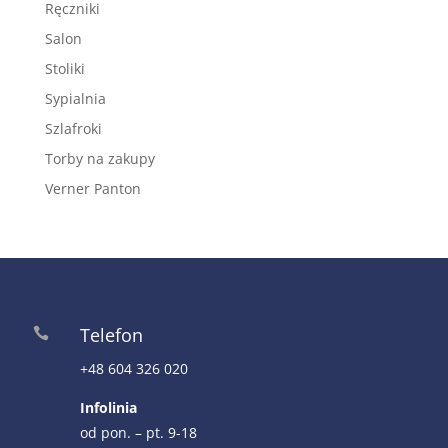
Ręczniki
Salon
Stoliki
Sypialnia
Szlafroki
Torby na zakupy
Verner Panton
Telefon

+48 604 326 020
Infolinia
od pon. – pt. 9-18