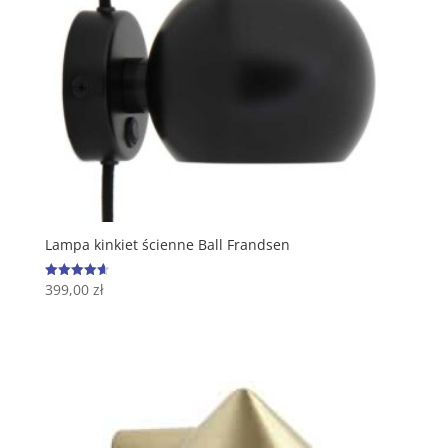
Lampa kinkiet ścienne Ball Frandsen
399,00
zł
Oceniono
4.67
na 5