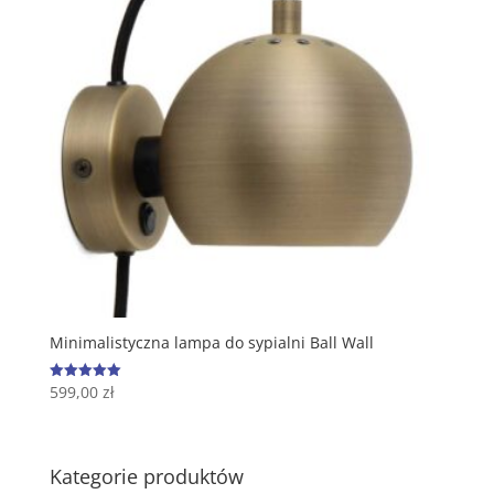
Minimalistyczna lampa do sypialni Ball Wall
599,00
zł
Oceniono
5.00
na 5
Kategorie produktów