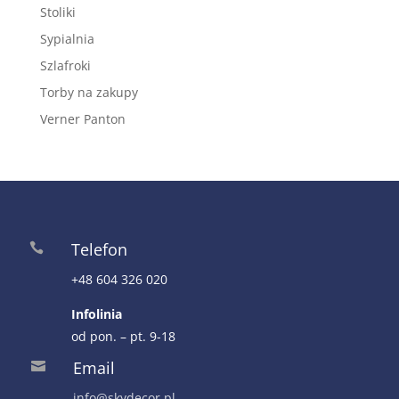
Stoliki
Sypialnia
Szlafroki
Torby na zakupy
Verner Panton
Telefon

+48 604 326 020
Infolinia
od pon. – pt. 9-18
Email

info@skydecor.pl