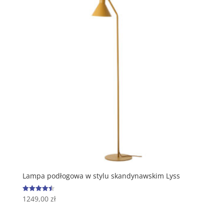
Lampa podłogowa w stylu skandynawskim Lyss
1249,00
zł
Oceniono
4.50
na 5