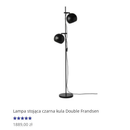
Lampa stojąca czarna kula Double Frandsen
1889,00
zł
Oceniono
5.00