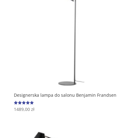
Designerska lampa do salonu Benjamin Frandsen
1489,00
zł
Oceniono
5.00
na 5