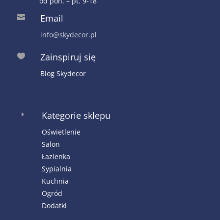
od pon. – pt. 9-18
Email

info@skydecor.pl
Zainspiruj się

Blog Skydecor
Kategorie sklepu
E
Oświetlenie
Salon
Łazienka
Sypialnia
Kuchnia
Ogród
Dodatki