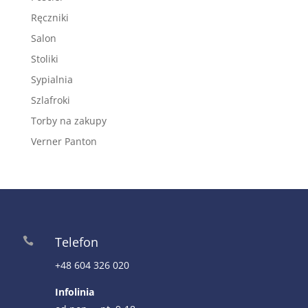
Ręczniki
Salon
Stoliki
Sypialnia
Szlafroki
Torby na zakupy
Verner Panton
Telefon

+48 604 326 020
Infolinia