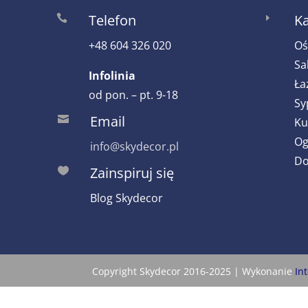
Telefon
Ka

E
+48 604 326 020
Oś
Sa
Infolinia
Ła
od pon. – pt. 9-18
Sy
Email

Ku
Og
info@skydecor.pl
Do
Zainspiruj się

Blog Skydecor
Copyright Skydecor 2016-2025 | Wykonanie
In