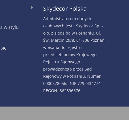
Skydecor Polska
E
Administratorem danych
osobowych jest: Skydecor Sp. z
 w stylu
o.o. z siedzibą w Poznaniu, ul.
Św. Marcin 29/8, 61-806 Poznań,
 się
wpisana do rejestru
przedsiębiorców Krajowego
Rejestru Sądowego
prowadzonego przez Sąd
Rejonowy w Poznaniu. Numer
0000578056, NIP 7792434774,
REGON: 362596676.