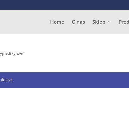
Wyszukiwarka
produktów
Home
O nas
Sklep
Pro
ypoślizgowe”
ukasz.