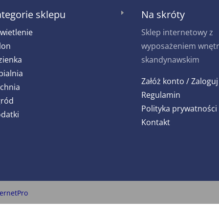
tegorie sklepu
Na skróty
E
wietlenie
Sklep internetowy z
lon
wyposażeniem wnętrz
zienka
skandynawskim
pialnia
Załóż konto / Zaloguj
chnia
Regulamin
ród
Polityka prywatności
datki
Kontakt
ternetPro