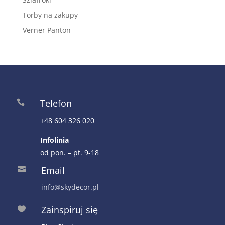
Torby na zakupy
Verner Panton
Telefon

+48 604 326 020
Infolinia
od pon. – pt. 9-18
Email

info@skydecor.pl
Zainspiruj się
