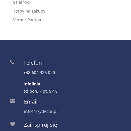
Szlafroki
Torby na zakupy
Verner Panton
Telefon

+48 604 326 020
Infolinia
od pon. – pt. 9-18
Email

info@skydecor.pl
Zainspiruj się
