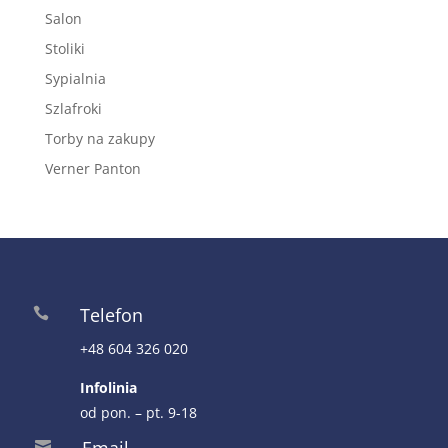
Salon
Stoliki
Sypialnia
Szlafroki
Torby na zakupy
Verner Panton
Telefon

+48 604 326 020
Infolinia
od pon. – pt. 9-18
Email
