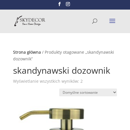
Wyszukiwarka
SZUKAJ
produktów
Strona główna
/ Produkty otagowane „skandynawski
dozownik”
skandynawski dozownik
Wyświetlanie wszystkich wyników: 2