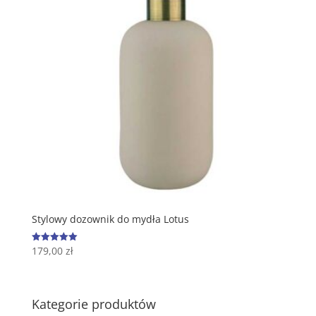
Stylowy dozownik do mydła Lotus
179,00
zł
Oceniono
5.00
na 5
Kategorie produktów