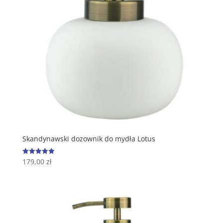
Skandynawski dozownik do mydła Lotus
179,00
zł
Oceniono
5.00
na 5