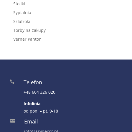
Stoliki
Sypialnia
Szlafroki
Torby na zakupy
Verner Panton
Telefon

+48 604 326 020
Infolinia
od pon. – pt. 9-18
Email

info@skydecor.pl