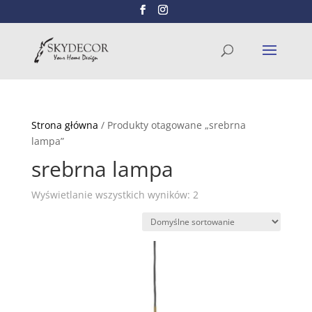
Wyszukiwarka
SZUKAJ
produktów
Strona główna
/ Produkty otagowane „srebrna
lampa”
srebrna lampa
Wyświetlanie wszystkich wyników: 2