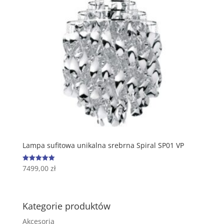
Lampa sufitowa unikalna srebrna Spiral SP01 VP
7499,00
zł
Oceniono
5.00
na 5
Kategorie produktów
Akcesoria