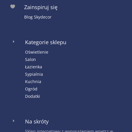
Zainspiruj się

Blog Skydecor
Kategorie sklepu
E
Oświetlenie
Salon
Łazienka
Sypialnia
Kuchnia
Ogród
Dodatki
Na skróty
E
Sklep internetowy z wyposażeniem wnętrz w