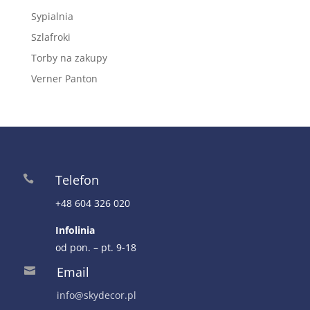
Sypialnia
Szlafroki
Torby na zakupy
Verner Panton
Telefon

+48 604 326 020
Infolinia
od pon. – pt. 9-18
Email

info@skydecor.pl