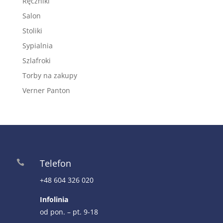
Ręczniki
Salon
Stoliki
Sypialnia
Szlafroki
Torby na zakupy
Verner Panton
Telefon

+48 604 326 020
Infolinia
od pon. – pt. 9-18