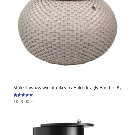
Stolik kawowy wielofunkcyjny Halo okrągły Handed By
1099,00
zł
Oceniono
5.00
na 5