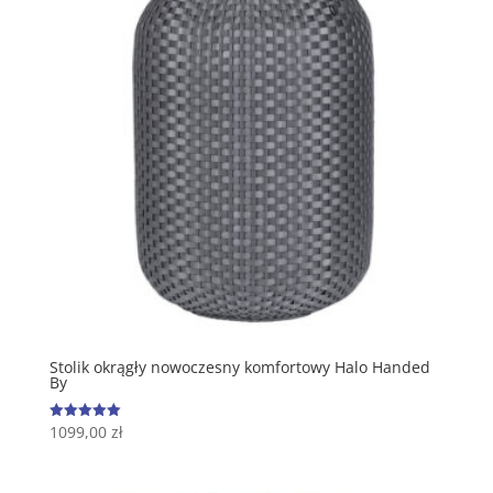
Stolik okrągły nowoczesny komfortowy Halo Handed
By
1099,00
zł
Oceniono
5.00
na 5