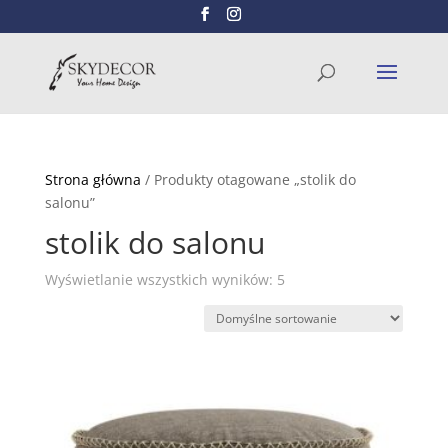
Wyszukiwarka
SZUKAJ
produktów
Strona główna
/ Produkty otagowane „stolik do
salonu”
stolik do salonu
Wyświetlanie wszystkich wyników: 5