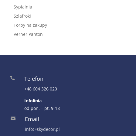
Sypialnia
Szlafroki
Torby na zakupy
Verner Panton
Telefon

+48 604 326 020
Infolinia
od pon. – pt. 9-18
Email

info@skydecor.pl