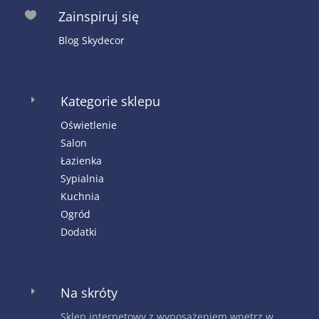
Zainspiruj się

Blog Skydecor
Kategorie sklepu
E
Oświetlenie
Salon
Łazienka
Sypialnia
Kuchnia
Ogród
Dodatki
Na skróty
E
Sklep internetowy z wyposażeniem wnętrz w