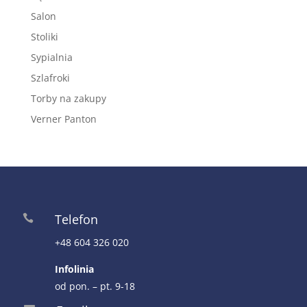
Salon
Stoliki
Sypialnia
Szlafroki
Torby na zakupy
Verner Panton
Telefon

+48 604 326 020
Infolinia
od pon. – pt. 9-18