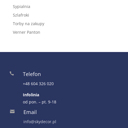
Sypialnia
Szlafroki
Torby na zakupy
Verner Panton
Telefon

+48 604 326 020
Infolinia
od pon. – pt. 9-18
Email

info@skydecor.pl