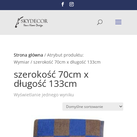
Wyszukiwarka
SZUKAJ
produktów
Strona główna
/ Atrybut produktu:
Wymiar / szerokość 70cm x długość 133cm
szerokość 70cm x
długość 133cm
Wyświetlanie jednego wyniku