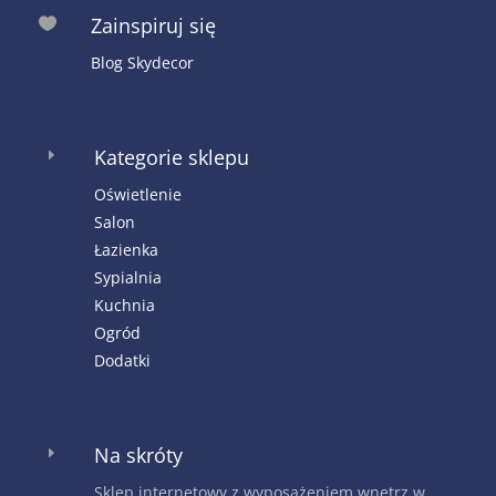
Zainspiruj się

Blog Skydecor
Kategorie sklepu
E
Oświetlenie
Salon
Łazienka
Sypialnia
Kuchnia
Ogród
Dodatki
Na skróty
E
Sklep internetowy z wyposażeniem wnętrz w