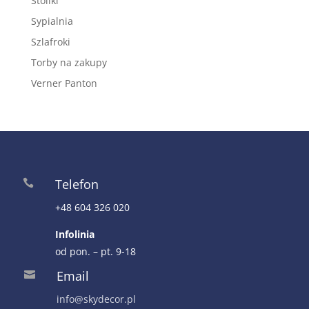
Stoliki
Sypialnia
Szlafroki
Torby na zakupy
Verner Panton
Telefon

+48 604 326 020
Infolinia
od pon. – pt. 9-18
Email

info@skydecor.pl