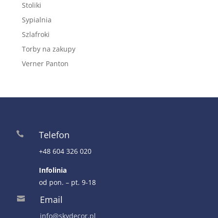
Stoliki
Sypialnia
Szlafroki
Torby na zakupy
Verner Panton
Telefon

+48 604 326 020
Infolinia
od pon. – pt. 9-18
Email

info@skydecor.pl