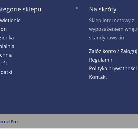
tegorie sklepu
Na skróty
E
wietlenie
Sklep internetowy z
lon
wyposażeniem wnętrz
zienka
skandynawskim
pialnia
Załóż konto / Zaloguj
chnia
Regulamin
ród
Polityka prywatności
datki
Kontakt
ternetPro