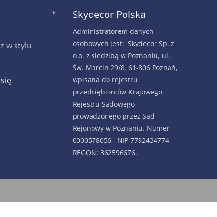
Skydecor Polska
E
Administratorem danych
osobowych jest: Skydecor Sp. z
 w stylu
o.o. z siedzibą w Poznaniu, ul.
Św. Marcin 29/8, 61-806 Poznań,
 się
wpisana do rejestru
przedsiębiorców Krajowego
Rejestru Sądowego
prowadzonego przez Sąd
Rejonowy w Poznaniu. Numer
0000578056, NIP 7792434774,
REGON: 362596676.