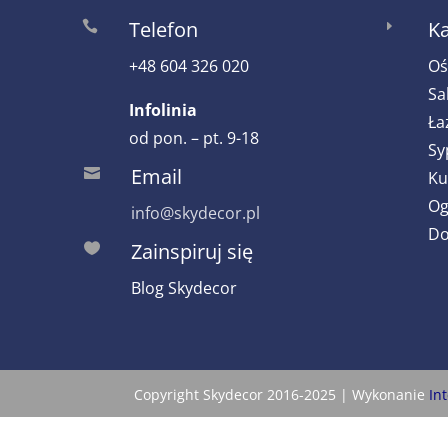
Telefon
Ka

E
+48 604 326 020
Oś
Sa
Infolinia
Ła
od pon. – pt. 9-18
Sy
Email

Ku
Og
info@skydecor.pl
Do
Zainspiruj się

Blog Skydecor
Copyright Skydecor 2016-2025 | Wykonanie
In