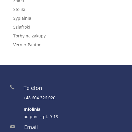
Salon
Stoliki
Sypialnia
Szlafroki
Torby na zakupy
Verner Panton
Telefon

+48 604 326 020
Infolinia
od pon. – pt. 9-18
Email
