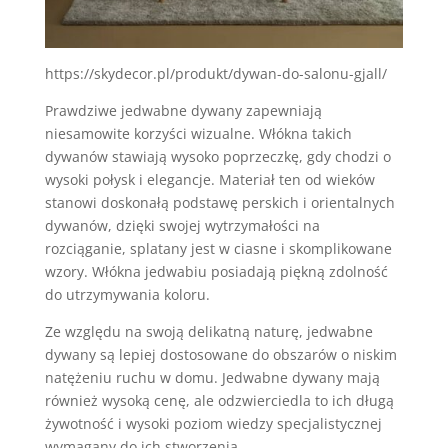
https://skydecor.pl/produkt/dywan-do-salonu-gjall/
Prawdziwe jedwabne dywany zapewniają
niesamowite korzyści wizualne. Włókna takich
dywanów stawiają wysoko poprzeczkę, gdy chodzi o
wysoki połysk i elegancje. Materiał ten od wieków
stanowi doskonałą podstawę perskich i orientalnych
dywanów, dzięki swojej wytrzymałości na
rozciąganie, splatany jest w ciasne i skomplikowane
wzory. Włókna jedwabiu posiadają piękną zdolność
do utrzymywania koloru.
Ze względu na swoją delikatną naturę, jedwabne
dywany są lepiej dostosowane do obszarów o niskim
natężeniu ruchu w domu.
Jedwabne dywany
mają
również wysoką cenę, ale odzwierciedla to ich długą
żywotność i wysoki poziom wiedzy specjalistycznej
wymagany do ich stworzenia.