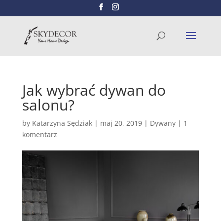
Wyszukiwarka
SZUKAJ
produktów
Jak wybrać dywan do
salonu?
by
Katarzyna Sędziak
|
maj 20, 2019
|
Dywany
|
1
komentarz