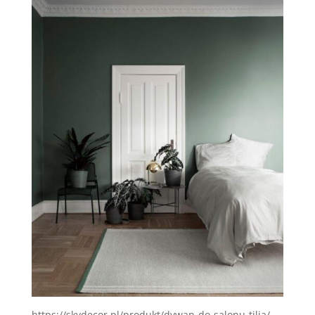
https://skydecor.pl/produkt/dywan-do-salonu-tilia/