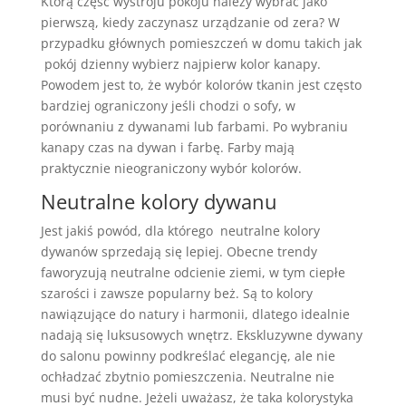
Którą część wystroju pokoju należy wybrać jako
pierwszą, kiedy zaczynasz urządzanie od zera? W
przypadku głównych pomieszczeń w domu takich jak
pokój dzienny wybierz najpierw kolor kanapy.
Powodem jest to, że wybór kolorów tkanin jest często
bardziej ograniczony jeśli chodzi o sofy, w
porównaniu z dywanami lub farbami. Po wybraniu
kanapy czas na dywan i farbę. Farby mają
praktycznie nieograniczony wybór kolorów.
Neutralne kolory dywanu
Jest jakiś powód, dla którego neutralne kolory
dywanów sprzedają się lepiej. Obecne trendy
faworyzują neutralne odcienie ziemi, w tym ciepłe
szarości i zawsze popularny beż. Są to kolory
nawiązujące do natury i harmonii, dlatego idealnie
nadają się luksusowych wnętrz. Ekskluzywne dywany
do salonu powinny podkreślać elegancję, ale nie
ochładzać zbytnio pomieszczenia. Neutralne nie
musi być nudne. Jeżeli uważasz, że taka kolorystyka