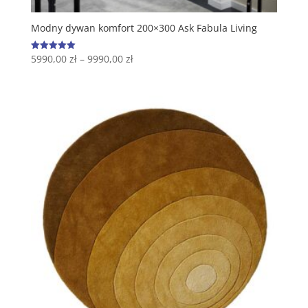
Modny dywan komfort 200×300 Ask Fabula Living
5990,00
zł
–
9990,00
zł
Oceniono
5.00
na 5