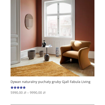
Dywan naturalny puchaty gruby Gjall Fabula Living
5990,00
zł
–
9990,00
zł
Oceniono
5.00
na 5