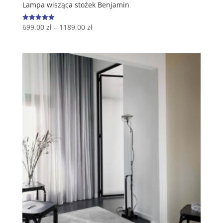
Lampa wisząca stożek Benjamin
699,00
zł
–
1189,00
zł
Oceniono
5.00
na 5