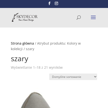
Wyszukiwarka
SZUKAJ
produktów
Strona główna
/ Atrybut produktu: Kolory w
kolekcji / szary
szary
Wyświetlanie 1–18 z 21 wyników