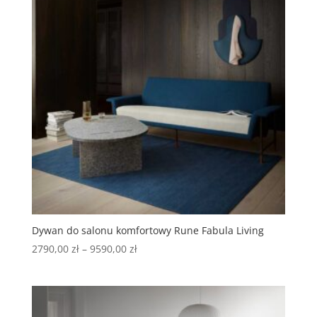
Dywan do salonu komfortowy Rune Fabula Living
2790,00
zł
–
9590,00
zł