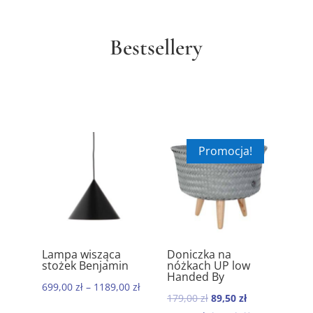
Bestsellery
Promocja!
ik
Lampa wisząca
Doniczka na
Ręc
5.00
5.00
stożek Benjamin
nóżkach UP low
kom
Handed By
baw
699,00
zł
–
1189,00
zł
Mor
Pierwotna
Aktualna
179,00
zł
89,50
zł
199