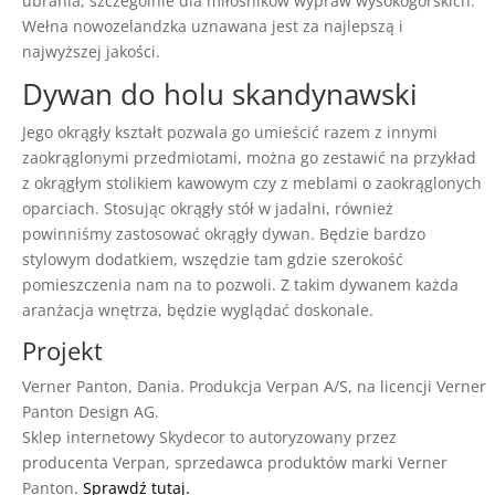
ubrania, szczególnie dla miłośników wypraw wysokogórskich.
Wełna nowozelandzka uznawana jest za najlepszą i
najwyższej jakości.
Dywan do holu skandynawski
Jego okrągły kształt pozwala go umieścić razem z innymi
zaokrąglonymi przedmiotami, można go zestawić na przykład
z okrągłym stolikiem kawowym czy z meblami o zaokrąglonych
oparciach. Stosując okrągły stół w jadalni, również
powinniśmy zastosować okrągły dywan. Będzie bardzo
stylowym dodatkiem, wszędzie tam gdzie szerokość
pomieszczenia nam na to pozwoli. Z takim dywanem każda
aranżacja wnętrza, będzie wyglądać doskonale.
Projekt
Verner Panton, Dania. Produkcja Verpan A/S, na licencji Verner
Panton Design AG.
Sklep internetowy Skydecor to autoryzowany przez
producenta Verpan, sprzedawca produktów marki Verner
Panton.
Sprawdź tutaj.