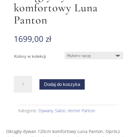
komfortowy Luna
Panton
1699,00
zł
Kolory w kolekcji
ilość
Dodaj do koszyka
Okrągły
dywan
120cm
komfortowy
Kategorie:
Dywany
,
Salon
,
Verner Panton
Luna
Panton
Okrągły dywan 120cm komfortowy Luna Panton.
Oprócz