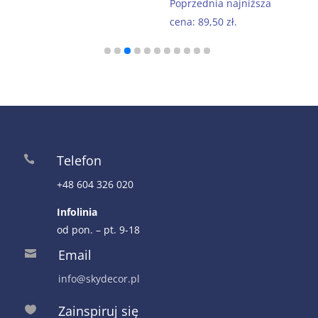
cena
cena
Poprzednia najniższa
wynosiła:
wynosi:
cena:
89,50
zł
.
179,00 zł.
89,50 zł.
Telefon

+48 604 326 020
Infolinia
od pon. – pt. 9-18
Email

info@skydecor.pl
Zainspiruj się
