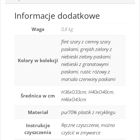
Informacje dodatkowe
Waga
0,8 kg
flint szary z ciemny szary
paskami
,
greyish zielony z
niebieski zielony paskami
,
Kolory w kolekcji
niebieski z granatowymi
paskami
,
rustic różowy z
marsala czerwony paskami
H36xO33cm
,
H40xO40cm
,
Średnica w cm
H46xO43cm
Materiał
pu/70% plastik z recyklingu
Ręczne czyszczenie, można
Instrukcje
czyszczenia
czyścić w zmywarce