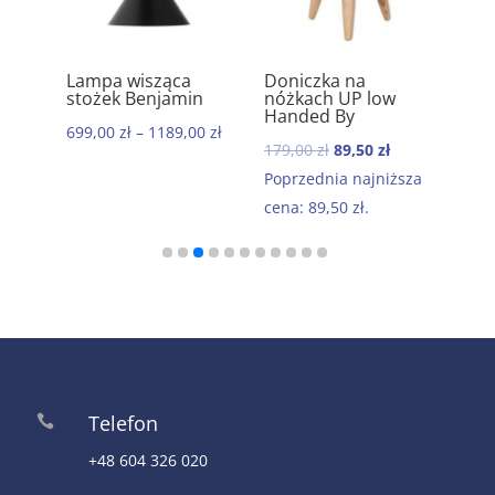
ik
Lampa wisząca
Doniczka na
Ręc
5.00
5.00
stożek Benjamin
nóżkach UP low
kom
Handed By
baw
699,00
zł
–
1189,00
zł
Mor
Pierwotna
Aktualna
179,00
zł
89,50
zł
199
cena
cena
Poprzednia najniższa
wynosiła:
wynosi:
cena:
89,50
zł
.
179,00 zł.
89,50 zł.
Telefon

+48 604 326 020