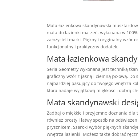
Mata łazienkowa skandynawski musztardowy 
mata do łazienki marzeń, wykonana w 100% z
założycieli marki. Piękny i oryginalny wzór
funkcjonalny i praktyczny dodatek.
Mata łazienkowa skand
Seria Geometry wykonana jest techniką tkani
graficzny wzór z jasną i ciemną połową. Do 
najbardziej pasujący do twojego wnętrza k
która nadaje wyjątkową miękkość i dobrą ch
Mata skandynawski desi
Zadbaj o miękkie i przyjemne doznania dla t
również prosty i łatwy sposób na odświeżeni
prysznicem. Szeroki wybór pięknych skandyn
wnętrza łazienki. Możesz także dobrać ręcz