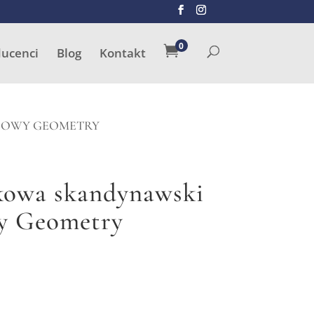
SZUKAJ
0

ducenci
Blog
Kontakt
DOWY GEOMETRY
kowa skandynawski
y Geometry