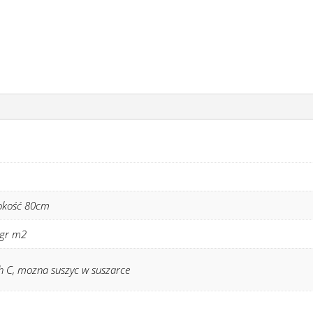
okość 80cm
 gr m2
h C, mozna suszyc w suszarce