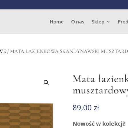
Wyszukiwarka
produktów
Home
O nas
Sklep
Pro
WE
/ MATA ŁAZIENKOWA SKANDYNAWSKI MUSZTAR
Mata łazien
musztardow
89,00
zł
Nowość w kolekcji!