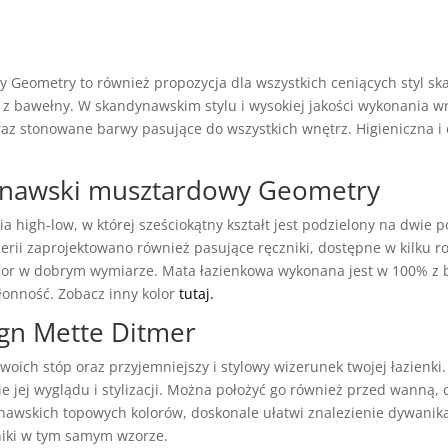
Geometry to również propozycja dla wszystkich ceniących styl ska
 bawełny. W skandynawskim stylu i wysokiej jakości wykonania wra
 oraz stonowane barwy pasujące do wszystkich wnętrz. Higieniczna i 
ynawski musztardowy Geometry
a high-low, w której sześciokątny kształt jest podzielony na dwie 
serii zaprojektowano również pasujące ręczniki, dostępne w kilku r
olor w dobrym wymiarze. Mata łazienkowa wykonana jest w 100% z b
łonność. Zobacz inny kolor
tutaj.
gn Mette Ditmer
woich stóp oraz przyjemniejszy i stylowy wizerunek twojej łazienki
e jej wyglądu i stylizacji. Można położyć go również przed wanną, 
awskich topowych kolorów, doskonale ułatwi znalezienie dywanika 
niki w tym samym wzorze.