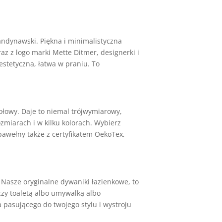
ndynawski. Piękna i minimalistyczna
z z logo marki Mette Ditmer, designerki i
estetyczna, łatwa w praniu. To
połowy. Daje to niemal trójwymiarowy,
ozmiarach i w kilku kolorach. Wybierz
awełny także z certyfikatem OekoTex,
. Nasze oryginalne dywaniki łazienkowe, to
czy toaletą albo umywalką albo
pasującego do twojego stylu i wystroju