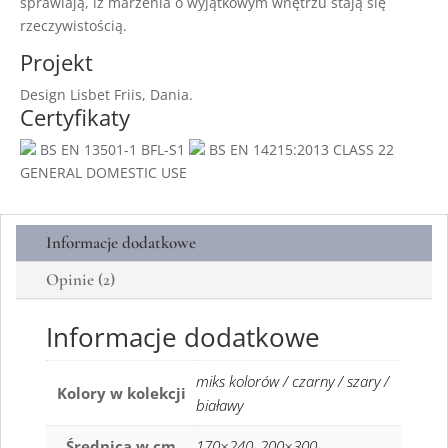
sprawiają, iż marzenia o wyjątkowym wnętrzu stają się
rzeczywistością.
Projekt
Design Lisbet Friis, Dania.
Certyfikaty
BS EN 13501-1 BFL-S1
BS EN 14215:2013 CLASS 22
GENERAL DOMESTIC USE
Informacje dodatkowe
Opinie (2)
Informacje dodatkowe
miks kolorów / czarny / szary /
Kolory w kolekcji
białawy
Średnica w cm
170×240
,
200×300