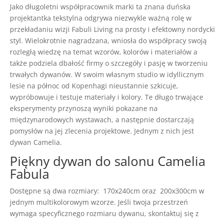
Jako długoletni współpracownik marki ta znana duńska
projektantka tekstylna odgrywa niezwykle ważną rolę w
przekładaniu wizji Fabuli Living na prosty i efektowny nordycki
styl. Wielokrotnie nagradzana, wniosła do współpracy swoją
rozległą wiedzę na temat wzorów, kolorów i materiałów a
także podziela dbałość firmy o szczegóły i pasję w tworzeniu
trwałych dywanów. W swoim własnym studio w idyllicznym
lesie na północ od Kopenhagi nieustannie szkicuje,
wypróbowuje i testuje materiały i kolory. Te długo trwające
eksperymenty przynoszą wyniki pokazane na
międzynarodowych wystawach, a następnie dostarczają
pomysłów na jej zlecenia projektowe. Jednym z nich jest
dywan Camelia.
Piękny dywan do salonu Camelia
Fabula
Dostępne są dwa rozmiary: 170x240cm oraz 200x300cm w
jednym multikolorowym wzorze. Jeśli twoja przestrzeń
wymaga specyficznego rozmiaru dywanu, skontaktuj się z