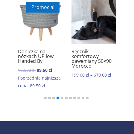
Promocja!
Doniczka na
Ręcznik
Szc
5.00
5.00
n
nóżkach UP low
komfortowy
now
Handed By
bawełniany 50×90
00
zł
Morocco
299
Pierwotna
Aktualna
179,00
zł
89,50
zł
199,00
zł
–
679,00
zł
cena
cena
Poprzednia najniższa
wynosiła:
wynosi:
cena:
89,50
zł
.
179,00 zł.
89,50 zł.