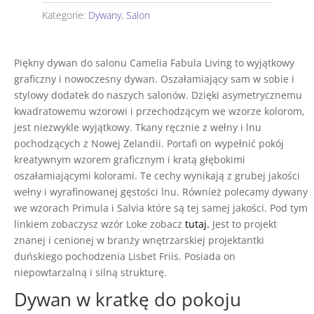
salonu
Kategorie:
Dywany
,
Salon
Camelia
Fabula
Piękny dywan do salonu Camelia Fabula Living to wyjątkowy
graficzny i nowoczesny dywan. Oszałamiający sam w sobie i
stylowy dodatek do naszych salonów. Dzięki asymetrycznemu
kwadratowemu wzorowi i przechodzącym we wzorze kolorom,
jest niezwykle wyjątkowy. Tkany ręcznie z wełny i lnu
pochodzących z Nowej Zelandii. Portafi on wypełnić pokój
kreatywnym wzorem graficznym i kratą głębokimi
oszałamiającymi kolorami. Te cechy wynikają z grubej jakości
wełny i wyrafinowanej gęstości lnu. Również polecamy dywany
we wzorach Primula i Salvia które są tej samej jakości. Pod tym
linkiem zobaczysz wzór Loke zobacz
tutaj.
Jest to projekt
znanej i cenionej w branży wnętrzarskiej projektantki
duńskiego pochodzenia Lisbet Friis. Posiada on
niepowtarzalną i silną strukturę.
Dywan w kratkę do pokoju