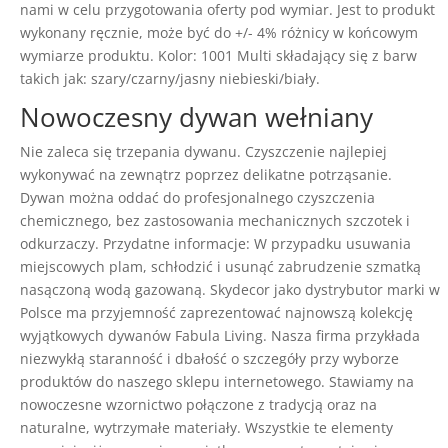
nami w celu przygotowania oferty pod wymiar. Jest to produkt
wykonany ręcznie, może być do +/- 4% różnicy w końcowym
wymiarze produktu. Kolor: 1001 Multi składający się z barw
takich jak: szary/czarny/jasny niebieski/biały.
Nowoczesny dywan wełniany
Nie zaleca się trzepania dywanu. Czyszczenie najlepiej
wykonywać na zewnątrz poprzez delikatne potrząsanie.
Dywan można oddać do profesjonalnego czyszczenia
chemicznego, bez zastosowania mechanicznych szczotek i
odkurzaczy. Przydatne informacje: W przypadku usuwania
miejscowych plam, schłodzić i usunąć zabrudzenie szmatką
nasączoną wodą gazowaną. Skydecor jako dystrybutor marki w
Polsce ma przyjemność zaprezentować najnowszą kolekcję
wyjątkowych dywanów Fabula Living. Nasza firma przykłada
niezwykłą staranność i dbałość o szczegóły przy wyborze
produktów do naszego sklepu internetowego. Stawiamy na
nowoczesne wzornictwo połączone z tradycją oraz na
naturalne, wytrzymałe materiały. Wszystkie te elementy