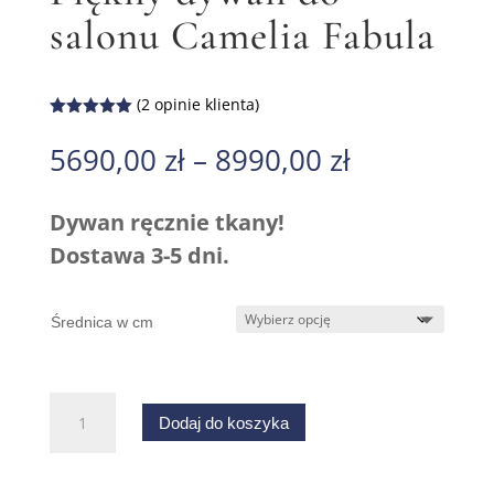
salonu Camelia Fabula
(
2
opinie klienta)
Oceniony
5.00
na 5
5690,00
zł
–
8990,00
zł
na
podstawie
ocen
klientów
Dywan ręcznie tkany!
Dostawa 3-5 dni.
Średnica w cm
ilość
Dodaj do koszyka
Piękny
dywan
do